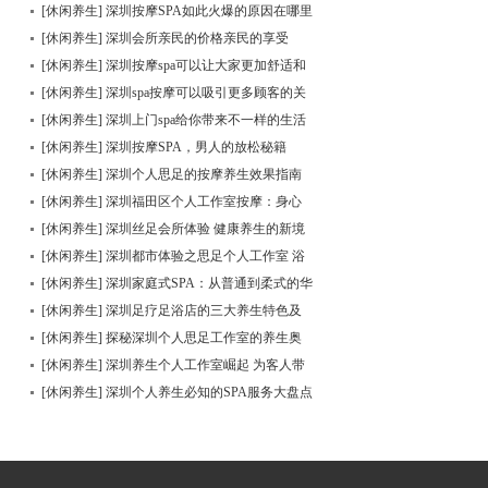
[
休闲养生
]
深圳按摩SPA如此火爆的原因在哪里
[
休闲养生
]
深圳会所亲民的价格亲民的享受
[
休闲养生
]
深圳按摩spa可以让大家更加舒适和
快乐
[
休闲养生
]
深圳spa按摩可以吸引更多顾客的关
注
[
休闲养生
]
深圳上门spa给你带来不一样的生活
体验
[
休闲养生
]
深圳按摩SPA，男人的放松秘籍
[
休闲养生
]
深圳个人思足的按摩养生效果指南
[
休闲养生
]
深圳福田区个人工作室按摩：身心
放松的绝佳之选
[
休闲养生
]
深圳丝足会所体验 健康养生的新境
界
[
休闲养生
]
深圳都市体验之思足个人工作室 浴
养生的个性化体验
[
休闲养生
]
深圳家庭式SPA：从普通到柔式的华
丽转身
[
休闲养生
]
深圳足疗足浴店的三大养生特色及
效果
[
休闲养生
]
探秘深圳个人思足工作室的养生奥
秘
[
休闲养生
]
深圳养生个人工作室崛起 为客人带
来的惊喜变革
[
休闲养生
]
深圳个人养生必知的SPA服务大盘点