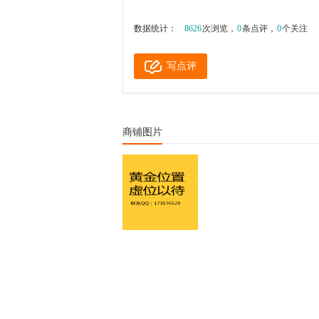
数据统计：
8626
次浏览，
0
条点评，
0
个关注
写点评
商铺图片