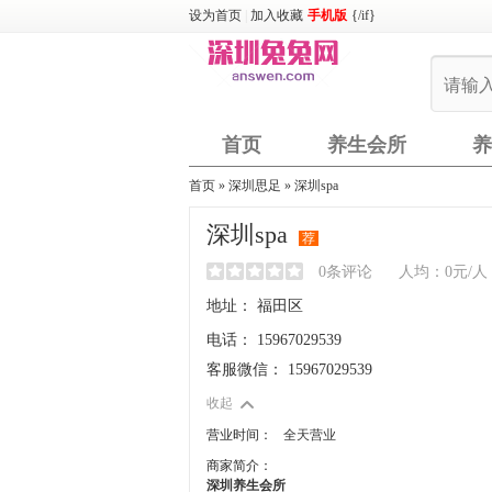
设为首页
|
加入收藏
手机版
{/if}
首页
养生会所
养
首页
» 深圳思足 » 深圳spa
深圳spa
荐
0条评论
人均：0元/人
地址：
福田区
电话：
15967029539
客服微信：
15967029539
收起
营业时间：
全天营业
商家简介：
深圳养生会所