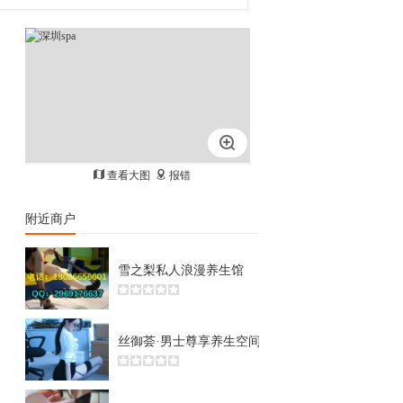
查看大图
报错
附近商户
雪之梨私人浪漫养生馆
丝御荟·男士尊享养生空间