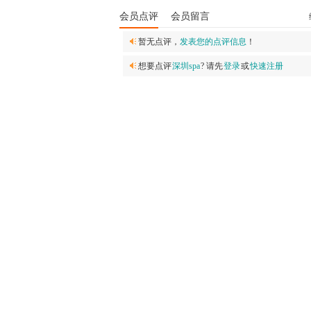
会员点评
会员留言
暂无点评，
发表您的点评信息
！
想要点评
深圳spa
? 请先
登录
或
快速注册