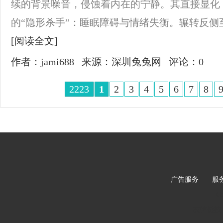
续的背景噪音，侵蚀着内在的宁静。其直接显化
的“隐形杀手”：睡眠障碍与情绪失衡。辗转反侧至
[阅读全文]
作者：jami688
来源：深圳兔兔网
评论：0
2223
1
2
3
4
5
6
7
8
广告服务
|
服
C
友情链接