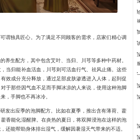
上可谓独具匠心。为了满足不同顾客的需求，店家们精心调
础的养生配方，其中包含艾叶、当归、川芎等多种中药材。
效，当归能补血活血，川芎则可活血行气、祛风止痛。这些
，有效成分充分释放，通过足部皮肤渗透进入人体，起到促
。对于那些因气血不足而手脚冰凉的人来说，使用这种泡脚
起来，手脚也不再冰冷。
，研发出应季的泡脚配方。比如在夏季，推出含有薄荷、藿
，藿香能化湿醒脾。在炎热的夏日，将双脚浸泡在这样的泡
觉，还能帮助身体排出湿气，缓解因暑湿天气带来的不适。