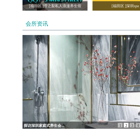
[福田区 ]雪之梨私人浪漫养生馆
[福田区 ]深圳spa
会所资讯
探访深圳家庭式养生会...
1
2
3
4