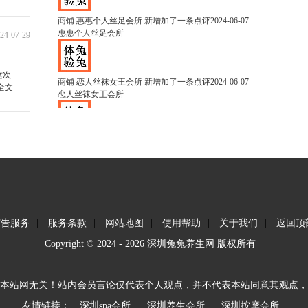
惠惠个人丝足会所
24-07-29
商铺
恋人丝袜女王会所
新增加了一条点评
2024-06-07
恋人丝袜女王会所
这次
全文
商铺
深丝恋养生馆
新增加了一条点评
2024-06-07
深丝恋养生馆
商铺
深丝恋养生馆
新增加了一条点评
12-05
深丝恋养生馆
广告服务
|
服务条款
|
网站地图
|
使用帮助
|
关于我们
|
返回顶
商铺
姐妹馆
新增加了一条点评
2025-03-23
Copyright © 2024 - 2026 深圳兔兔养生网 版权所有
姐妹馆
本站网无关！站内会员言论仅代表个人观点，并不代表本站同意其观点，
z2580369
点评了 姐妹馆
2025-03-23
友情链接：
深圳spa会所
深圳养生会所
深圳按摩会所