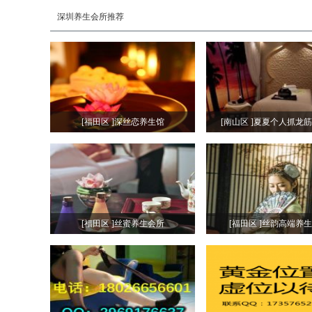
深圳养生会所推荐
[福田区 ]深丝恋养生馆
[南山区 ]夏夏个人抓龙
[福田区 ]丝蜜养生会所
[福田区 ]丝韵高端养