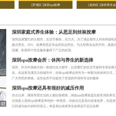
[罗湖区 ]深圳spa按摩
[龙岗区 ]深圳养生
深圳家庭式养生体验：从思足到丝袜按摩
深圳这座繁忙的大都市，生活节奏快，压力大。为了满足都市人对休闲放松
庭式养生、SPA、按摩和思足等会所应运而生。与大型商业会所不同，家庭
温馨、私密和个性化服务赢得了广泛的欢迎。
深圳spa按摩会所：休闲与养生的新选择
深圳，作为中国南方的一座现代化大都市，以其繁忙的生活节奏和丰富的夜
商铺
深丝恋养生馆
新增加了一条点评
12-05
深丝恋养生馆
名。在这座充满活力的城市中，丝袜spa按摩会所作为一种新兴的休闲方式
广大市民的青睐。这些会所不仅提供了舒适的环境和专业的服务
深圳spa按摩还具有很好的减压作用
商铺
姐妹馆
新增加了一条点评
2025-03-23
自古以来，懂得享受生活的人都比较精致，例如spa按摩就是比较常用的养
姐妹馆
过很多人觉得spa按摩是单纯的一种美容，功效仅仅是美白或者保养，但是深圳
5
已经成为如今的时尚宠儿，单是美白或者养生效果还不足以诠释
z2580369
点评了 姐妹馆
2025-03-23