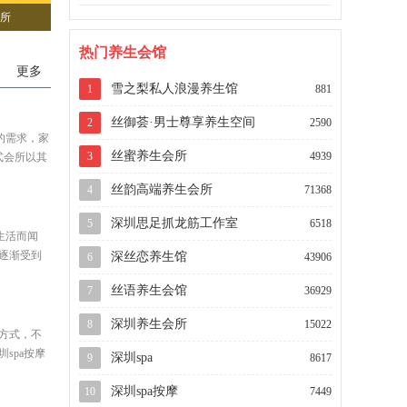
会所
热门养生会馆
更多
雪之梨私人浪漫养生馆
1
881
丝御荟·男士尊享养生空间
2
2590
的需求，家
丝蜜养生会所
3
4939
式会所以其
丝韵高端养生会所
4
71368
深圳思足抓龙筋工作室
5
6518
生活而闻
，逐渐受到
深丝恋养生馆
6
43906
丝语养生会馆
7
36929
深圳养生会所
8
15022
生方式，不
spa按摩
深圳spa
9
8617
深圳spa按摩
10
7449