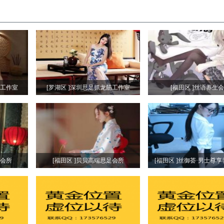
筋工作室
[罗湖区 ]深圳思足抓龙筋工作室
[福田区 ]丝语养生
生会所
[福田区 ]贝贝高端思足会所
[福田区 ]丝御荟·男士尊