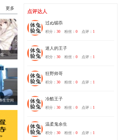
更多
点评达人
过ぬ镅忝
积分：
30
粉丝：
0
点评：
1
迷人的王子
会馆
积分：
30
粉丝：
0
点评：
1
狂野帅哥
积分：
30
粉丝：
0
点评：
1
冷酷王子
享养生空间
积分：
30
粉丝：
0
点评：
1
温柔鬼余生
积分：
30
粉丝：
0
点评：
1