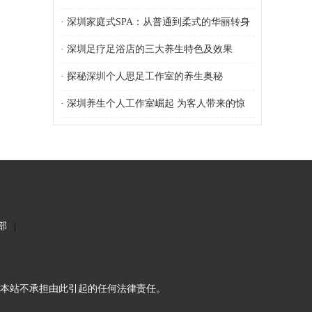
个性化体验
·
深圳家庭式SPA：从普通到柔式的华丽转身
·
深圳足疗足浴店的三大养生特色及效果
·
探秘深圳个人思足工作室的养生奥秘
·
深圳养生个人工作室崛起 为客人带来的惊
喜变革
部
|
本站不承担由此引起的任何法律责任。