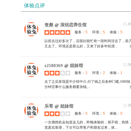
体验点评
20
丧彪
@
深丝恋养生馆
服务：
5
环境：
5
体验：
5
以前去过好多次了，后面比较忙有一段时间没去了，前
又去了。环境还是那么好，又来了好多年轻漂...
20
z2580369
@
姐妹馆
服务：
1
环境：
2
体验：
1
去了之后发现是中介转中介,付了钱之后各种门槛,1000块
分钟完事什么服务都要加钱, ...
20
乐哥
@
姐妹馆
服务：
5
环境：
5
体验：
5
一次偶然机会知道这儿的，昨晚体验的，很不错，热情
觉真实靠谱，下次可以带客户和朋友过来，体...