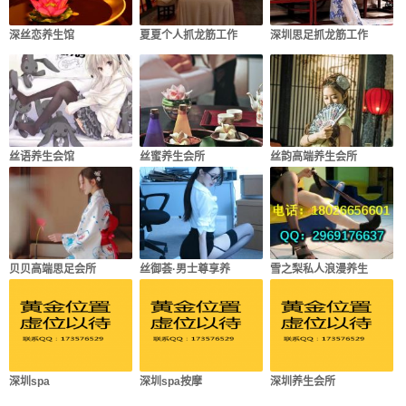
深丝恋养生馆
夏夏个人抓龙筋工作
深圳思足抓龙筋工作
丝语养生会馆
丝蜜养生会所
丝韵高端养生会所
贝贝高端思足会所
丝御荟·男士尊享养
雪之梨私人浪漫养生
深圳spa
深圳spa按摩
深圳养生会所